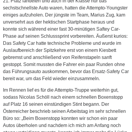
21. Platz landeten und auch in der Klasse nur das
sechstschnellste Auto waren, hatten die Attempto-Youngster
einiges aufzuholen. Der jüngste im Team, Marius Zug, kam
unversehrt aus der hektischen Startphase heraus und
konnte sich während einer fast 30-minütigen Saftey Car-
Phase auf seinen Schlusssprint vorbereiten. Äußerst kurios:
Das Safety Car hatte technische Probleme und wurde im
Auslaufbereich der Spitzkehre erst von einem Kiesbett
gebremst und anschließend von Reifenstapeln sanft
gestoppt. Somit mussten die Fahrer ein paar Runden ohne
das Führungsauto auskommen, bevor das Ersatz-Safety Car
bereit war, um das Feld wieder einzusammeln.
Im Rennen lief es für die Attempto-Truppe weiterhin gut,
sodass Nicolas Schöll nach einem schnellen Boxenstopp
auf Platz 16 seinen einstündigen Stint begann. Der
Österreicher beschrieb seinen Arbeitstag im sehr schnellen
Büro so: „Beim Boxenstopp konnten wir schon ein paar
Autos überholen und nachdem ich mich am Anfang noch